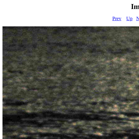
Im
Prev
Up
N