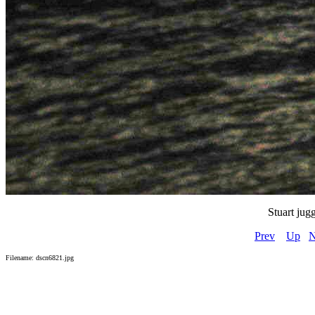
Stuart jugg
Prev
Up
N
Filename: dscn6821.jpg